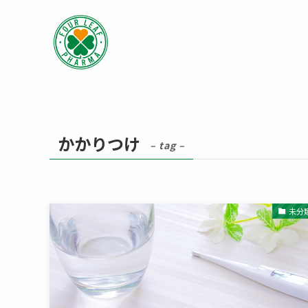
かかりつけ
– tag –
未分